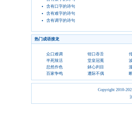
含有口字的诗句
含有难字的诗句
含有调字的诗句
热门成语接龙
众口难调
钳口吞舌
半死辣活
堂皇冠冕
忿然作色
鉥心刿目
百家争鸣
遭际不偶
Copyright 2010-2023