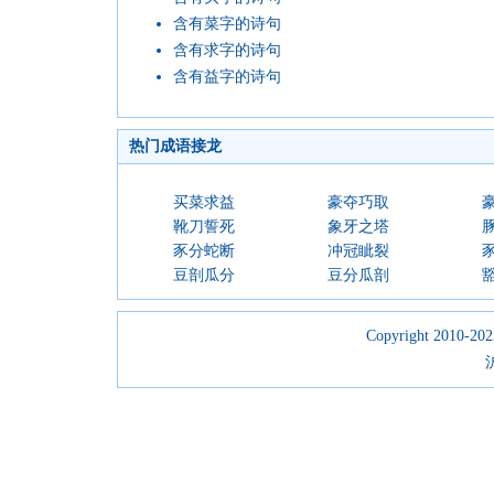
含有菜字的诗句
含有求字的诗句
含有益字的诗句
热门成语接龙
买菜求益
豪夺巧取
靴刀誓死
象牙之塔
豕分蛇断
冲冠眦裂
豆剖瓜分
豆分瓜剖
Copyright 2010-2023