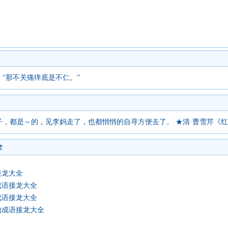
“那不关痛痒底是不仁。”
子，都是～的，见李妈走了，也都悄悄的自寻方便去了。 ★清·曹雪芹《
全
接龙大全
成语接龙大全
成语接龙大全
的成语接龙大全