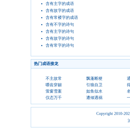
含有主字的成语
含有故字的成语
含有常褛字的成语
含有不字的诗句
含有主字的诗句
含有故字的诗句
含有常字的诗句
热门成语接龙
不主故常
飘蓬断梗
嚼齿穿龈
引狼自卫
萤窗雪案
如鱼似水
仪态万千
遭倾遇祸
Copyright 2010-2023