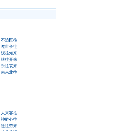
不追既往
遁世长往
观往知来
继往开来
乐往哀来
南来北往
人来客往
神醉心往
送往劳来