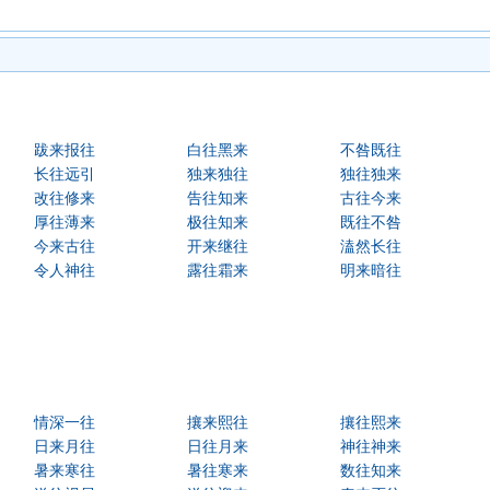
跋来报往
白往黑来
不咎既往
长往远引
独来独往
独往独来
改往修来
告往知来
古往今来
厚往薄来
极往知来
既往不咎
今来古往
开来继往
溘然长往
令人神往
露往霜来
明来暗往
情深一往
攘来熙往
攘往熙来
日来月往
日往月来
神往神来
暑来寒往
暑往寒来
数往知来