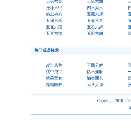
三头六臂
三头六面
身怀六甲
四不拗六
挑幺挑六
五藏六府
五积六受
五脊六兽
五雀六燕
五石六鹢
五音六律
五脏六腑
热门成语接龙
改过从善
下回分解
枕中鸿宝
恬不知耻
携男挈女
触类而长
鶗鴂雕卉
天从人原
Copyright 2010-2023