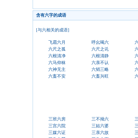
含有六字的成语
[与六相关的成语]
飞霜六月
呼幺喝六
六尺之孤
六尺之讬
六根清净
六根清静
六马仰秣
六亲不认
六神无主
六韬三略
六畜不安
六畜兴旺
三班六房
三不拗六
三宫六院
三姑六婆
三媒六证
三亲六故