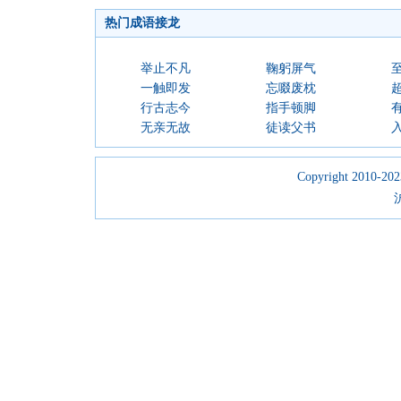
热门成语接龙
举止不凡
鞠躬屏气
一触即发
忘啜废枕
行古志今
指手顿脚
无亲无故
徒读父书
Copyright 2010-2023