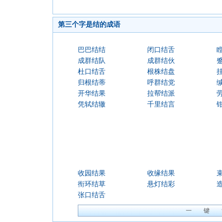
第三个字是结的成语
巴巴结结
闭口结舌
成群结队
成群结伙
杜口结舌
根株结盘
归根结蒂
呼群结党
开华结果
拉帮结派
凭轼结辙
千里结言
收园结果
收缘结果
衔环结草
悬灯结彩
张口结舌