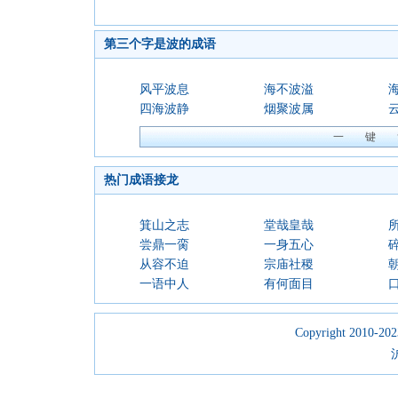
第三个字是波的成语
风平波息
海不波溢
四海波静
烟聚波属
热门成语接龙
箕山之志
堂哉皇哉
尝鼎一脔
一身五心
从容不迫
宗庙社稷
一语中人
有何面目
Copyright 2010-2023