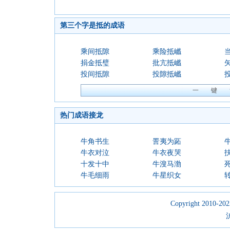
第三个字是抵的成语
乘间抵隙
乘险抵巇
捐金抵璧
批亢抵巇
投间抵隙
投隙抵巇
热门成语接龙
牛角书生
詈夷为跖
牛衣对泣
牛衣夜哭
十发十中
牛溲马渤
牛毛细雨
牛星织女
Copyright 2010-2023